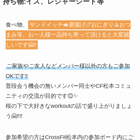
持ち物:イス、レジャーシート等
食べ物、
サンドイッチ🥪唐揚げ🍗おにぎり🍙おつ
まみ等、お一人様一品持ち寄って頂けると大変嬉
しいです🤗‼️
ご家族やご友人などメンバー様以外の方もご参加
OKです‼️
普段会う機会の無いメンバー同士やCF松本コミュ
ニティの交流が目的です😊✨
桜の下で大好きなworkoutの話で盛り上がりましょ
う🤗‼️‼️
参加希望の方はCrossFit松本内の参加ボード内にご