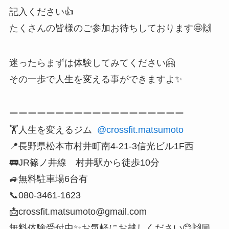
記入ください👍
たくさんの皆様のご参加お待ちしております🤩🙌
迷ったらまずは体験してみてください🤗
その一歩で人生を変える事ができますよ✨
ーーーーーーーーーーーーーーーーーーー
🏋️人生を変えるジム
@crossfit.matsumoto
📍長野県松本市村井町南4-21-3信光ビル1F西
🚃JR篠ノ井線 村井駅から徒歩10分
🚙無料駐車場6台有
📞080-3461-1623
📩crossfit.matsumoto@gmail.com
無料体験受付中✨お気軽にお越しください😊🙌🏼