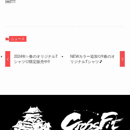
🤗‼️‼️
ニュース
2024年✨春のオリジナルT
NEWカラー追加👕‼️春のオ
シャツ👕限定販売中‼️
リジナルTシャツ🎵