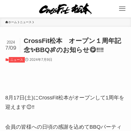
ホーム
ニュース
CrossFit松本 オープン１周年記
2024
7/09
念✨BBQ🍖のお知らせ😋‼️‼️
2024年7月9日
ニュース
8月17日(土)にCrossFit松本がオープンして1周年を
迎えます😊‼️
会員の皆様への日頃の感謝を込めてBBQパーティ