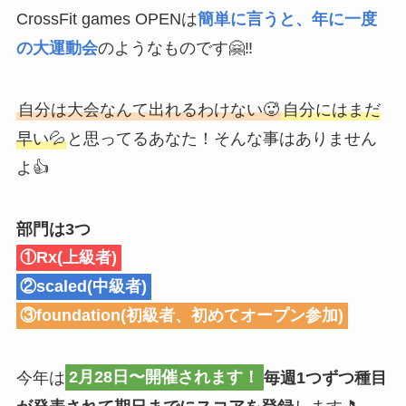
CrossFit games OPENは
簡単に言うと、年に一度
の大運動会
のようなものです🤗‼️
自分は大会なんて出れるわけない🥵
自分にはまだ
早い💦
と思ってるあなた！そんな事はありません
よ👍
部門は3つ
①Rx(上級者)
②scaled(中級者)
③foundation(初級者、初めてオープン参加)
今年は
2月28日〜開催されます！
毎週1つずつ種目