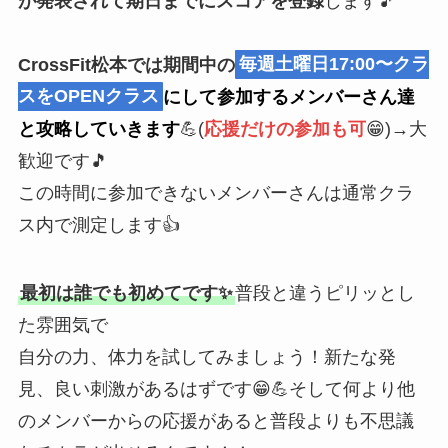
が発表されて期日までにスコアを登録
します🎵
CrossFit松本では期間中の
毎週土曜日17:00〜クラ
スをOPENクラス
にして参加するメンバーさん達
と攻略していきます
💪(
応援だけの参加も可
😁)→大
歓迎です🎵
この時間に参加できないメンバーさんは通常クラ
ス内で測定します👍
最初は誰でも初めてです✨
普段と違うピリッとし
た雰囲気で
自分の力、体力を試してみましょう！新たな発
見、良い刺激があるはずです😁💪そして何より他
のメンバーからの応援があると普段よりも不思議