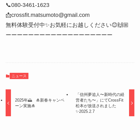
📞080-3461-1623
📩crossfit.matsumoto@gmail.com
無料体験受付中✨お気軽にお越しください😊🙌🏼
ーーーーーーーーーーーーーーーーーーー
ニュース
「信州夢追人〜新時代の経
2025年🌅 🎍新春キャンペ
営者たち〜」にてCrossFit
ーン実施🎍
松本が放送されました
✨2025.2.7